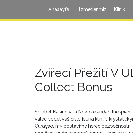
Anasayfa
Hizmetlerimiz
Klinik
Zvířecí Přežití V 
Collect Bonus
Spinbet Kasino vítá Novozélanďan thespian 
válec podél váš číslo jedna klín , s krystali
Curaçao, my postavíme herec bezpečnostní 