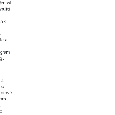
věrnost
hující
ník
A
leta ,
rogram
g .
 a
kou
torové
 tom
d
co