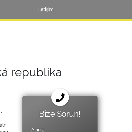
İletişim
ká republika
t
Bize Sorun!
stní