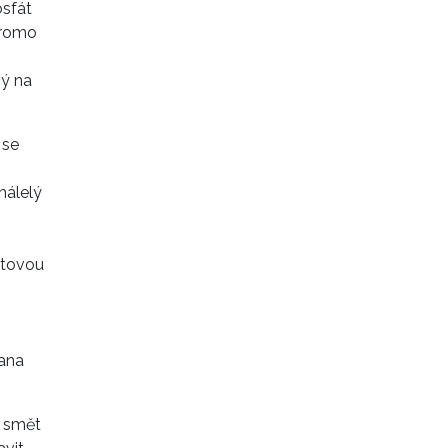
osfát
 promo
ný na
 se
hálelý
etovou
rana
a smět