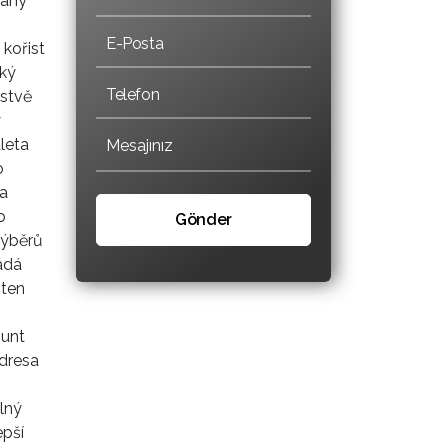
vaný
 kořist
ský
rstvě
y
leta
o
 a
o
výběrů
ádá
 ten
punt
dresa
elný
epší